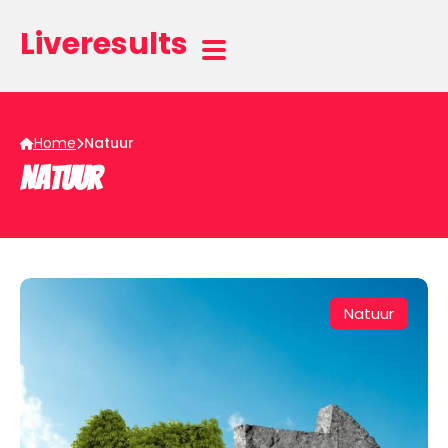
Liveresults
Home
Natuur
Natuur
Natuur