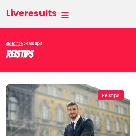
Liveresults
Home
Reistips
Reistips
Reistips