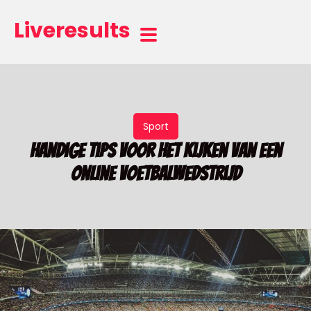
Liveresults
Sport
Handige tips voor het kijken van een
online voetbalwedstrijd