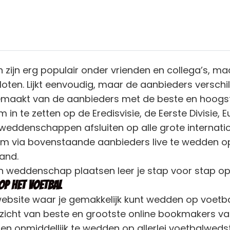
zijn erg populair onder vrienden en collega’s, 
en. Lijkt eenvoudig, maar de aanbieders verschill
maakt van de aanbieders met de beste en hoogste 
 te zetten op de Eredisvisie, de Eerste Divisie, 
s weddenschappen afsluiten op alle grote internat
om via bovenstaande aanbieders live te wedden op h
and.
n weddenschap plaatsen leer je stap voor stap o
op het voetbal
website waar je gemakkelijk kunt wedden op voetba
rzicht van beste en grootste online bookmakers 
en onmiddellijk te wedden op allerlei voetbalwedstr