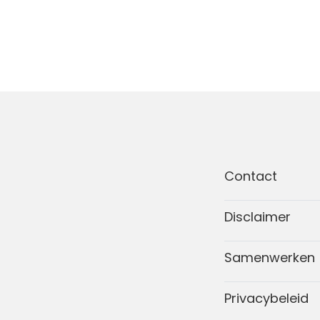
Contact
Disclaimer
Samenwerken
Privacybeleid