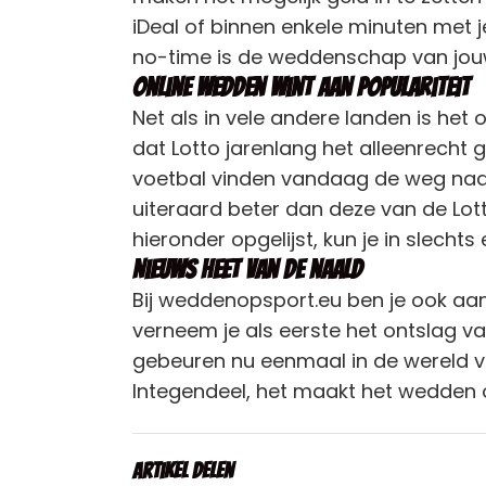
iDeal of binnen enkele minuten met 
no-time is de weddenschap van jouw
Online wedden wint aan populariteit
Net als in vele andere landen is het 
dat Lotto jarenlang het alleenrech
voetbal vinden vandaag de weg naar 
uiteraard beter dan deze van de Lot
hieronder opgelijst, kun je in slech
Nieuws heet van de naald
Bij weddenopsport.eu ben je ook aan
verneem je als eerste het ontslag v
gebeuren nu eenmaal in de wereld va
Integendeel, het maakt het wedden 
Artikel delen