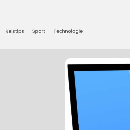
Reistips
Sport
Technologie