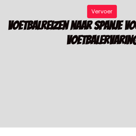
Vervoer
Voetbalreizen naar Spanje vo
voetbalervarin