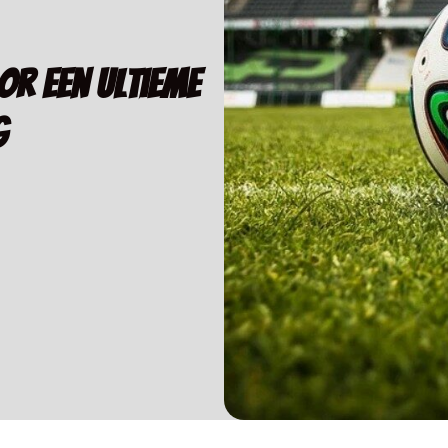
or een ultieme
g