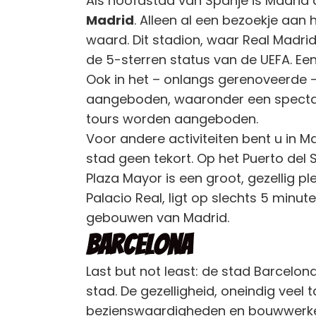
Als hoofdstad van Spanje is Madrid 
Madrid
. Alleen al een bezoekje aan
waard. Dit stadion, waar Real Madrid 
de 5-sterren status van de UEFA. Ee
Ook in het – onlangs gerenoveerde –
aangeboden, waaronder een specta
tours worden aangeboden.
Voor andere activiteiten bent u in M
stad geen tekort. Op het Puerto del S
Plaza Mayor is een groot, gezellig pl
Palacio Real, ligt op slechts 5 min
gebouwen van Madrid.
Barcelona
Last but not least: de stad Barcelo
stad. De gezelligheid, oneindig veel
bezienswaardigheden en bouwwerken