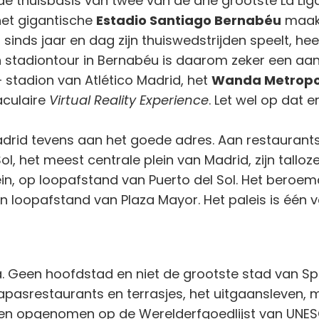
de thuisbasis van twee van de drie grootste La Lig
 het gigantische
Estadio Santiago Bernabéu
maakt
sinds jaar en dag zijn thuiswedstrijden speelt, hee
n stadiontour in Bernabéu is daarom zeker een aa
 stadion van Atlético Madrid, het
Wanda Metropo
culaire
Virtual Reality Experience
. Let wel op dat
adrid tevens aan het goede adres. Aan restaurants
ol, het meest centrale plein van Madrid, zijn talloz
ein, op loopafstand van Puerto del Sol. Het beroemd
uten loopafstand van Plaza Mayor. Het paleis is éé
na. Geen hoofdstad en niet de grootste stad van Sp
 tapasrestaurants en terrasjes, het uitgaansleven, 
 opgenomen op de Werelderfgoedlijst van UNESCO,