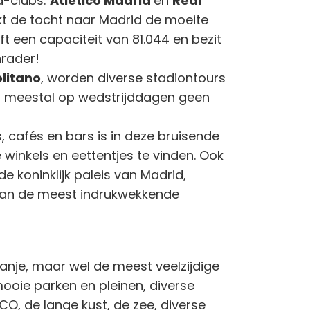
a-clubs:
Atlético Madrid
en
Real
 de tocht naar Madrid de moeite
ft een capaciteit van 81.044 en bezit
nrader!
litano
, worden diverse stadiontours
 er meestal op wedstrijddagen geen
, cafés en bars is in deze bruisende
e winkels en eettentjes te vinden. Ook
e koninklijk paleis van Madrid,
n van de meest indrukwekkende
anje, maar wel de meest veelzijdige
mooie parken en pleinen, diverse
 de lange kust, de zee, diverse