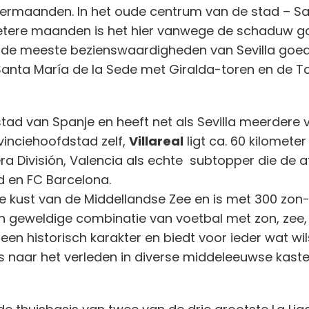
termaanden. In het oude centrum van de stad – Sant
 hetere maanden is het hier vanwege de schaduw g
jn de meeste bezienswaardigheden van Sevilla goed 
Santa María de la Sede met Giralda-toren en de To
stad van Spanje en heeft net als Sevilla meerdere 
ovinciehoofdstad zelf,
Villareal
ligt ca. 60 kilometer
a División, Valencia als echte subtopper die de af
d en FC Barcelona.
e kust van de Middellandse Zee en is met 300 zon
 geweldige combinatie van voetbal met zon, zee, s
een historisch karakter en biedt voor ieder wat wi
s naar het verleden in diverse middeleeuwse kaste